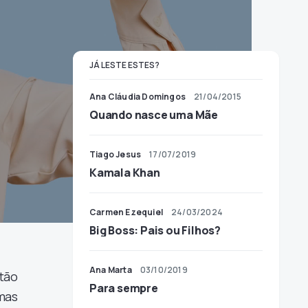
JÁ LESTE ESTES?
Ana Cláudia Domingos
21/04/2015
Quando nasce uma Mãe
Tiago Jesus
17/07/2019
Kamala Khan
Carmen Ezequiel
24/03/2024
Big Boss: Pais ou Filhos?
Ana Marta
03/10/2019
tão
Para sempre
mas