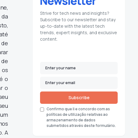
ne,
Strive for tech news and insights?
 da
Subscribe to our newsletter and stay
to,
up-to-date with the latest tech
trends, expert insights, and exclusive
até
content.
 de
rar
 de
 os
é o
r o
seu
Subscribe
seu
Confirmo que li e concordo com as
 um
políticas de utilização relativas ao
armazenamento de dados
mos
submetidos através deste formulário.
o. A