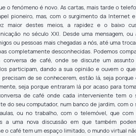
e o fenómeno é novo. As cartas, mais tarde o telefo
l pioneiro, mas, com o surgimento da Internet e
vez maior destes meios, a rapidez e o baixo cus
unicação no século XXI. Desde uma mensagem, ou 
igos ou pessoas mais chegadas a nós, até uma troca
oas completamente desconhecidas. Podemos compa
 conversa de café, onde se discute um assunto
dos participam, dando a sua opinião e ouvem o que
o precisam de se conhecerem, estão lá, seja porque 
mente, seja porque entraram lá por acaso para toma
conversa de café onde cada interveniente tem o 
nte do seu computador, num banco de jardim, com o 
aulas, ou no trabalho, com o telemóvel, que com
-nos a uma nova discussão em que também pode
 se o café tem um espaço limitado, o mundo virtual nã