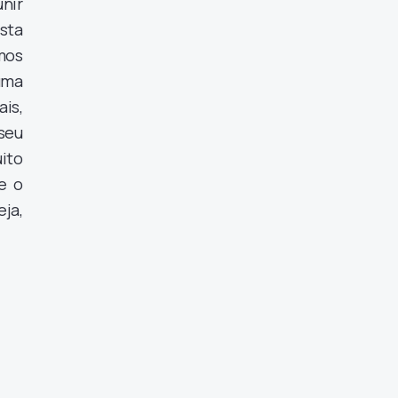
unir
sta
mos
uma
is,
seu
ito
e o
ja,