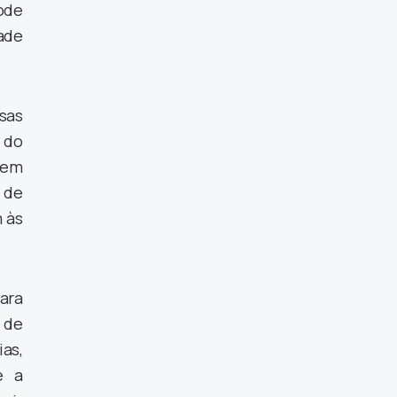
ode
ade
sas
 do
 em
 de
 às
ara
 de
as,
e a