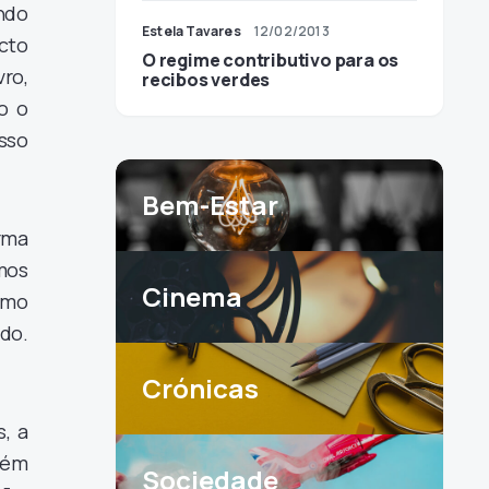
ndo
Estela Tavares
12/02/2013
cto
O regime contributivo para os
ro,
recibos verdes
o o
sso
Bem-Estar
rma
mos
Cinema
esmo
udo.
Crónicas
, a
bém
Sociedade