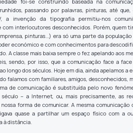
iedade foi-se construindo baseada na comunicaç
unhidos, passando por palavras, pinturas, até que,
 a invenção da tipografia permitiu-nos comuni
 com interlocutores desconhecidos. Porém, quem ti
imprensa, pinturas…) era só uma parte da população 
oder económico e com conhecimentos para descodifi
ido. A classe mais baixa sempre o fez apelando aos m
eis, sendo, por isso, que a comunicação face a face 
 ao longo dos séculos. Hoje em dia, ainda apelamos a 
do falamos com familiares, amigos, desconhecidos, m
orma de comunicação é substituída pelo novo fenóm
século – a Internet, ou, mais precisamente, as re
a nossa forma de comunicar. A mesma comunicação 
igava quase a partilhar um espaço físico com a ou
a à distância.