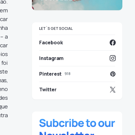
ão.
 em
car
nha
LET`S GET SOCIAL
– a
Facebook
car
eios
Instagram
foi
este
Pinterest
918
as,
eno
Twitter
des
que
tra