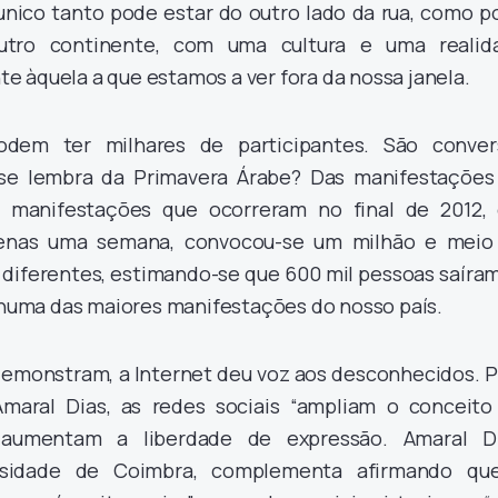
ico tanto pode estar do outro lado da rua, como p
outro continente, com uma cultura e uma realid
 àquela a que estamos a ver fora da nossa janela.
dem ter milhares de participantes. São conver
se lembra da Primavera Árabe? Das manifestações
 manifestações que ocorreram no final de 2012,
penas uma semana, convocou-se um milhão e meio
 diferentes, estimando-se que 600 mil pessoas saíram
, numa das maiores manifestações do nosso país.
monstram, a Internet deu voz aos desconhecidos. P
Amaral Dias, as redes sociais “ampliam o conceito
e aumentam a liberdade de expressão. Amaral Di
ersidade de Coimbra, complementa afirmando qu