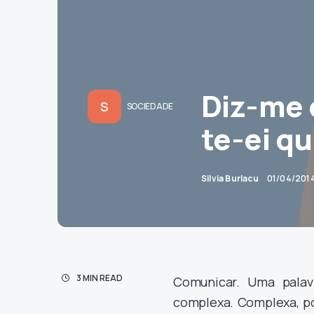
Diz-me 
S
SOCIEDADE
te-ei q
Silvia Burlacu
01/04/201
3 MIN READ
Comunicar. Uma pala
complexa. Complexa, po