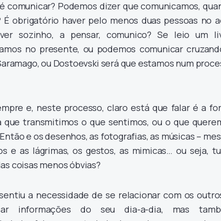
ue é comunicar? Podemos dizer que comunicamos, qua
 É obrigatório haver pelo menos duas pessoas no a
ver sozinho, a pensar, comunico? Se leio um liv
amos no presente, ou podemos comunicar cruzand
aramago, ou Dostoevski será que estamos num proce
re e, neste processo, claro está que falar é a fo
á que transmitimos o que sentimos, ou o que quere
? Então e os desenhos, as fotografias, as músicas – m
os e as lágrimas, os gestos, as mimicas… ou seja, t
das coisas menos óbvias?
ntiu a necessidade de se relacionar com os outros
car informações do seu dia-a-dia, mas tam