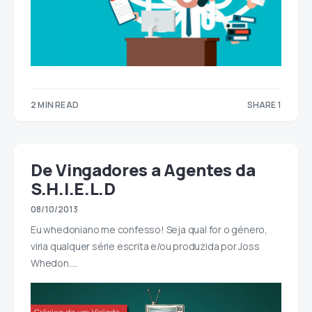
2 MIN READ
SHARE 1
1
De Vingadores a Agentes da
S.H.I.E.L.D
08/10/2013
Eu whedoniano me confesso! Seja qual for o género,
viria qualquer série escrita e/ou produzida por Joss
Whedon.…