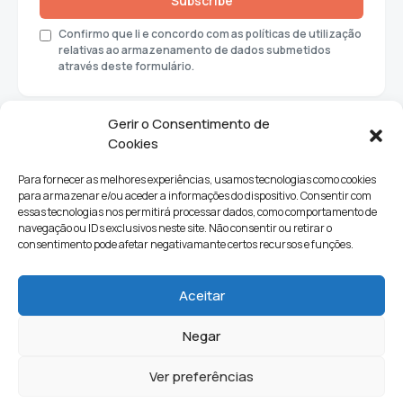
Subscribe
Confirmo que li e concordo com as políticas de utilização
relativas ao armazenamento de dados submetidos
através deste formulário.
Gerir o Consentimento de
Cookies
Para fornecer as melhores experiências, usamos tecnologias como cookies
para armazenar e/ou aceder a informações do dispositivo. Consentir com
essas tecnologias nos permitirá processar dados, como comportamento de
navegação ou IDs exclusivos neste site. Não consentir ou retirar o
consentimento pode afetar negativamante certos recursos e funções.
Sociedade
Política
Ciências e Tecnologia
Cultura
Aceitar
Lifestyle
Negar
Ver preferências
Quem Somos
Contactos
Newsletter