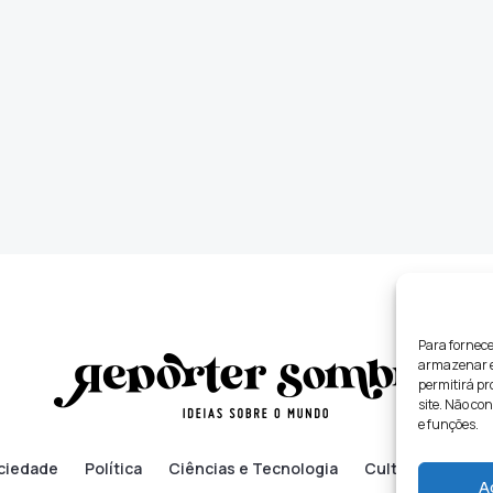
Para fornece
armazenar e/
permitirá p
site. Não co
e funções.
ciedade
Política
Ciências e Tecnologia
Cultura
Lifes
A