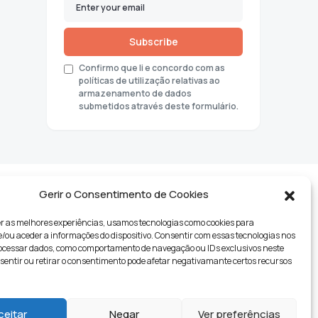
Subscribe
Confirmo que li e concordo com as
políticas de utilização relativas ao
armazenamento de dados
submetidos através deste formulário.
Gerir o Consentimento de Cookies
r as melhores experiências, usamos tecnologias como cookies para
ou aceder a informações do dispositivo. Consentir com essas tecnologias nos
rocessar dados, como comportamento de navegação ou IDs exclusivos neste
nsentir ou retirar o consentimento pode afetar negativamante certos recursos
tyle
ceitar
Negar
Ver preferências