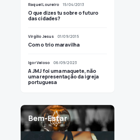
Raquel Loureiro
15/04/2013
O que dizes tu sobre o futuro
das cidades?
Virgílio Jesus
01/09/2015
Com o trio maravilha
Igor Veloso
06/09/2023
A JMJ foi uma maquete, não
uma representação da igreja
portuguesa
Bem-Estar