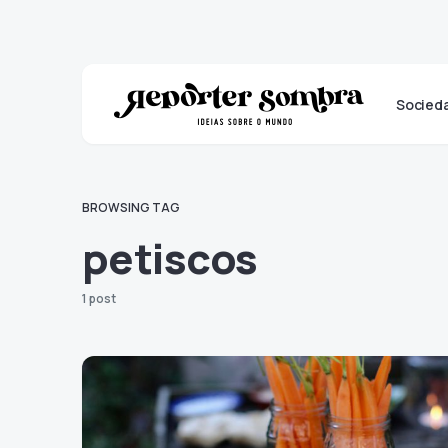
Socied
BROWSING TAG
petiscos
1 post