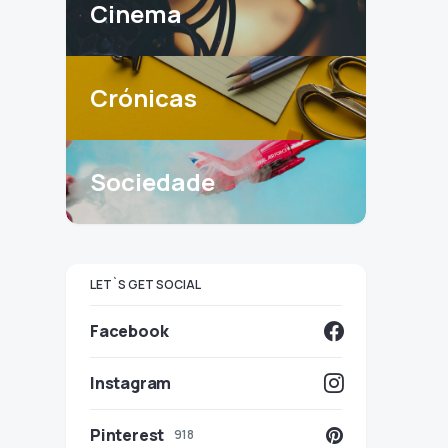
Cinema
Crónicas
Sociedade
LET`S GET SOCIAL
Facebook
Instagram
Pinterest
918