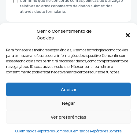
Confirmo que li e concordo com as políticas de utilização
relativas ao armazenamento de dados submetidos
através deste formulário.
Gerir o Consentimento de
Cookies
Para fornecer as melhores experiências, usamos tecnologias como cookies
para armazenar e/ou aceder a informações do dispositivo. Consentir com
essas tecnologias nos permitirá processar dados, como comportamento de
navegação ou IDs exclusivos neste site. Não consentir ou retirar o
consentimento pode afetar negativamante certos recursos e funções.
Sociedade
Política
Ciências e Tecnologia
Cultura
Aceitar
Lifestyle
Negar
Ver preferências
Quem Somos
Contactos
Newsletter
Quem são os Repórteres Sombra
Quem são os Repórteres Sombra