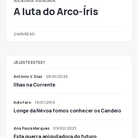
SOCIEDADE
SOCIEDADE
A luta do Arco-Íris
2 MIN READ
JÁ LESTE ESTES?
António V. Dias
28/01/2025
Ilhas na Corrente
Inês Faro
19/01/2015
Longe da Névoa fomos conhecer os Candeio
Ana Paula Marques
09/02/2023
Esta guerra aniquiladora do futuro