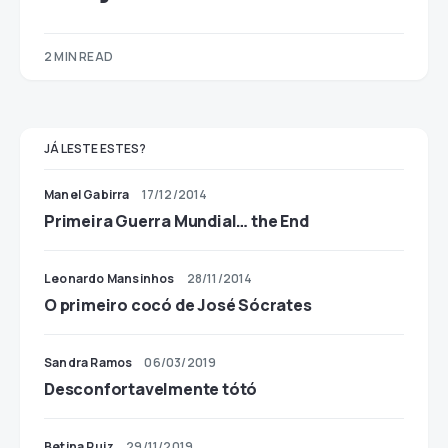
2 MIN READ
JÁ LESTE ESTES?
Manel Gabirra
17/12/2014
Primeira Guerra Mundial… the End
Leonardo Mansinhos
28/11/2014
O primeiro cocó de José Sócrates
Sandra Ramos
06/03/2019
Desconfortavelmente tótó
Betina Ruiz
29/11/2019