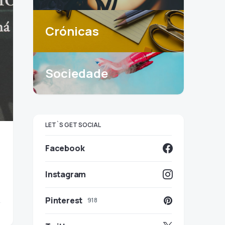
Crónicas
Sociedade
LET`S GET SOCIAL
Facebook
a
Instagram
Pinterest
918