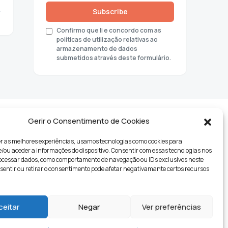
Subscribe
Confirmo que li e concordo com as
políticas de utilização relativas ao
armazenamento de dados
submetidos através deste formulário.
Gerir o Consentimento de Cookies
r as melhores experiências, usamos tecnologias como cookies para
ou aceder a informações do dispositivo. Consentir com essas tecnologias nos
rocessar dados, como comportamento de navegação ou IDs exclusivos neste
nsentir ou retirar o consentimento pode afetar negativamante certos recursos
tyle
ceitar
Negar
Ver preferências