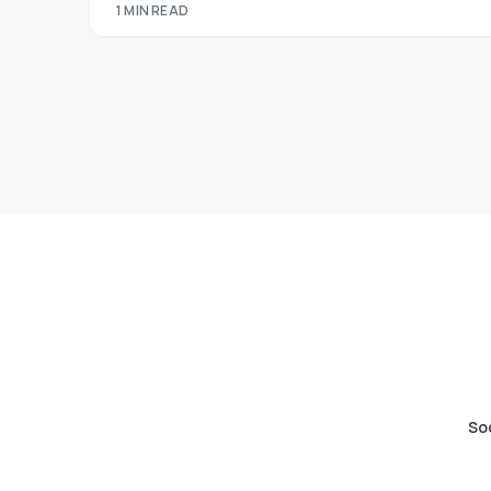
1 MIN READ
So