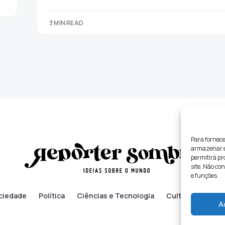
3 MIN READ
Para fornece
armazenar e/
permitirá p
site. Não co
e funções.
ciedade
Política
Ciências e Tecnologia
Cultura
Lifes
A