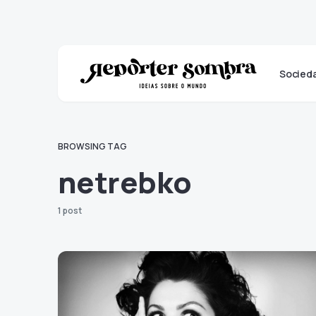
Socied
BROWSING TAG
netrebko
1 post