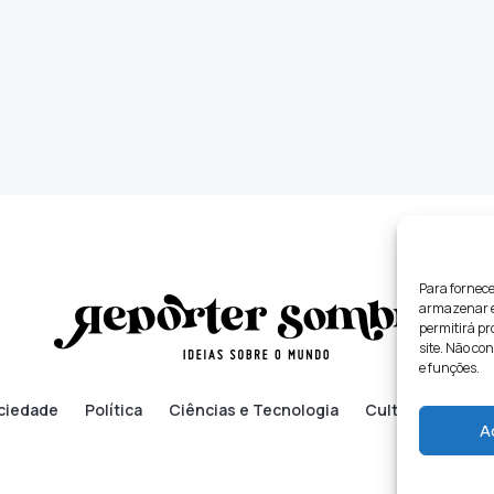
Para fornece
armazenar e/
permitirá p
site. Não co
e funções.
ciedade
Política
Ciências e Tecnologia
Cultura
Lifes
A