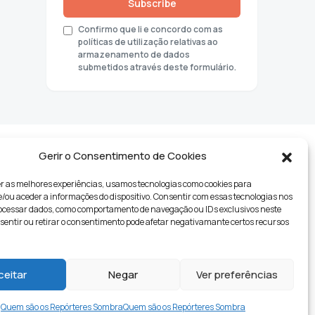
Subscribe
Confirmo que li e concordo com as
políticas de utilização relativas ao
armazenamento de dados
submetidos através deste formulário.
Gerir o Consentimento de Cookies
r as melhores experiências, usamos tecnologias como cookies para
ou aceder a informações do dispositivo. Consentir com essas tecnologias nos
rocessar dados, como comportamento de navegação ou IDs exclusivos neste
nsentir ou retirar o consentimento pode afetar negativamante certos recursos
tyle
ceitar
Negar
Ver preferências
Quem são os Repórteres Sombra
Quem são os Repórteres Sombra