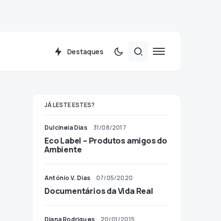
Destaques
JÁ LESTE ESTES?
Dulcineia Dias
31/08/2017
Eco Label – Produtos amigos do
Ambiente
António V. Dias
07/05/2020
Documentários da Vida Real
Diana Rodrigues
20/01/2015