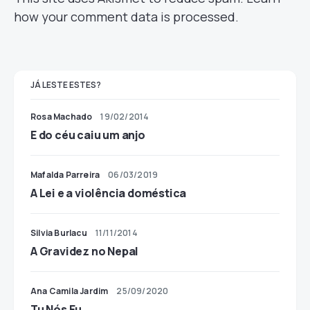
how your comment data is processed.
JÁ LESTE ESTES?
Rosa Machado
19/02/2014
E do céu caiu um anjo
Mafalda Parreira
06/03/2019
A Lei e a violência doméstica
Silvia Burlacu
11/11/2014
A Gravidez no Nepal
Ana Camila Jardim
25/09/2020
Tu Nós Eu