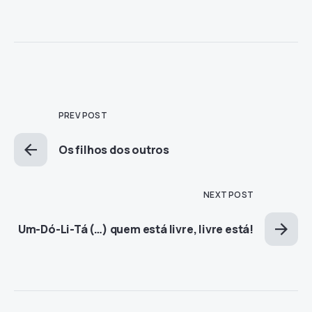
PREV POST
Os filhos dos outros
NEXT POST
Um-Dó-Li-Tá (…) quem está livre, livre está!