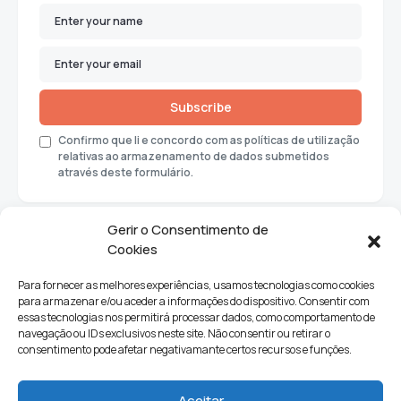
Subscribe
Confirmo que li e concordo com as políticas de utilização
relativas ao armazenamento de dados submetidos
através deste formulário.
Gerir o Consentimento de
Cookies
Para fornecer as melhores experiências, usamos tecnologias como cookies
para armazenar e/ou aceder a informações do dispositivo. Consentir com
essas tecnologias nos permitirá processar dados, como comportamento de
navegação ou IDs exclusivos neste site. Não consentir ou retirar o
consentimento pode afetar negativamante certos recursos e funções.
Sociedade
Política
Ciências e Tecnologia
Cultura
Aceitar