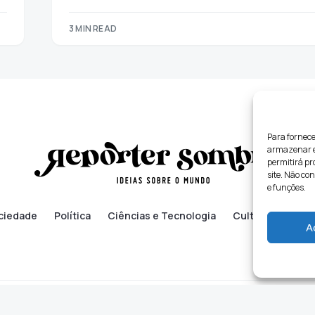
3 MIN READ
Para fornece
armazenar e/
permitirá p
site. Não co
e funções.
ciedade
Política
Ciências e Tecnologia
Cultura
Lifes
A