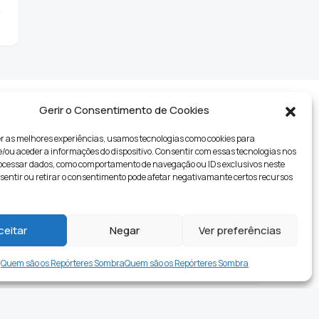
Gerir o Consentimento de Cookies
r as melhores experiências, usamos tecnologias como cookies para
ou aceder a informações do dispositivo. Consentir com essas tecnologias nos
rocessar dados, como comportamento de navegação ou IDs exclusivos neste
nsentir ou retirar o consentimento pode afetar negativamante certos recursos
tyle
ceitar
Negar
Ver preferências
Quem são os Repórteres Sombra
Quem são os Repórteres Sombra