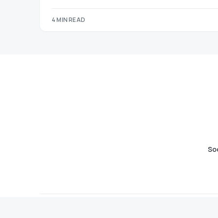
4 MIN READ
So
Quem Somos
Contactos
Newsletter