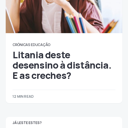
CRÓNICAS
EDUCAÇÃO
Litania deste
desensino à distância.
E as creches?
12 MIN READ
JÁ LESTE ESTES?