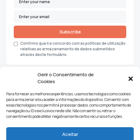
Subscribe
Confirmo que li e concordo com as políticas de utilização
relativas ao armazenamento de dados submetidos
através deste formulário.
Gerir o Consentimento de
Cookies
Para fornecer as melhores experiências, usamos tecnologias como cookies
para armazenar e/ou aceder a informações do dispositivo. Consentir com
essas tecnologias nos permitirá processar dados, como comportamento de
navegação ou IDs exclusivos neste site. Não consentir ou retirar o
consentimento pode afetar negativamante certos recursos e funções.
Sociedade
Política
Ciências e Tecnologia
Cultura
Aceitar
Lifestyle