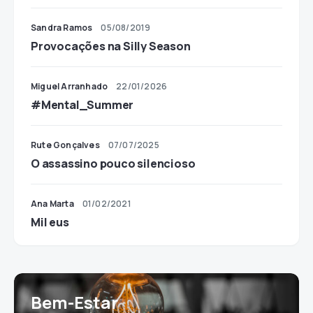
Sandra Ramos
05/08/2019
Provocações na Silly Season
Miguel Arranhado
22/01/2026
#Mental_Summer
Rute Gonçalves
07/07/2025
O assassino pouco silencioso
Ana Marta
01/02/2021
Mil eus
Bem-Estar