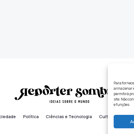
Para fornece
armazenar e/
permitirá p
site. Não co
e funções.
ciedade
Política
Ciências e Tecnologia
Cultura
Lifes
A