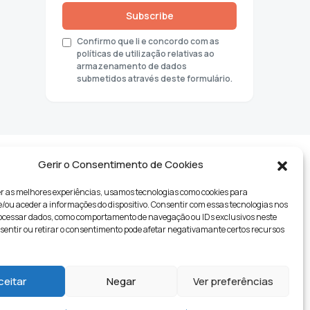
Subscribe
Confirmo que li e concordo com as
políticas de utilização relativas ao
armazenamento de dados
submetidos através deste formulário.
Gerir o Consentimento de Cookies
r as melhores experiências, usamos tecnologias como cookies para
ou aceder a informações do dispositivo. Consentir com essas tecnologias nos
rocessar dados, como comportamento de navegação ou IDs exclusivos neste
nsentir ou retirar o consentimento pode afetar negativamante certos recursos
tyle
ceitar
Negar
Ver preferências