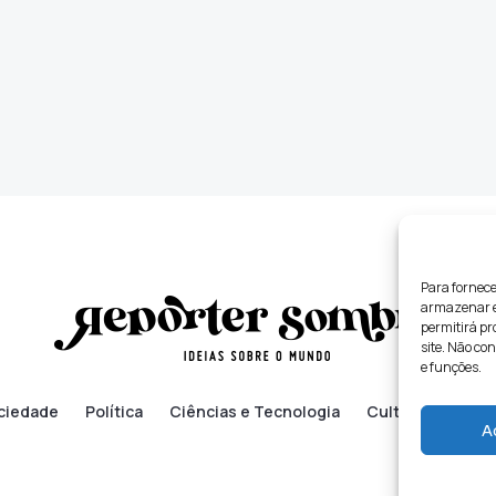
Para fornece
armazenar e/
permitirá p
site. Não co
e funções.
ciedade
Política
Ciências e Tecnologia
Cultura
Lifes
A