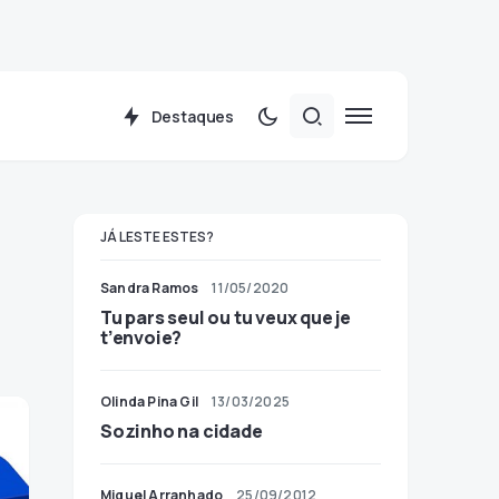
Destaques
JÁ LESTE ESTES?
Sandra Ramos
11/05/2020
Tu pars seul ou tu veux que je
t’envoie?
Olinda Pina Gil
13/03/2025
Sozinho na cidade
Miguel Arranhado
25/09/2012