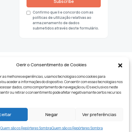
Subscribe
Confirmo que li e concordo com as
políticas de utilização relativas ao
armazenamento de dados
submetidos através deste formulário.
Gerir o Consentimento de Cookies
r as melhores experiências, usamos tecnologias como cookies para
ou aceder a informações do dispositivo. Consentir com essas tecnologias nos
rocessar dados, como comportamento de navegação ou IDs exclusivos neste
nsentir ou retirar o consentimento pode afetar negativamante certos recursos
tyle
ceitar
Negar
Ver preferências
Quem são os Repórteres Sombra
Quem são os Repórteres Sombra