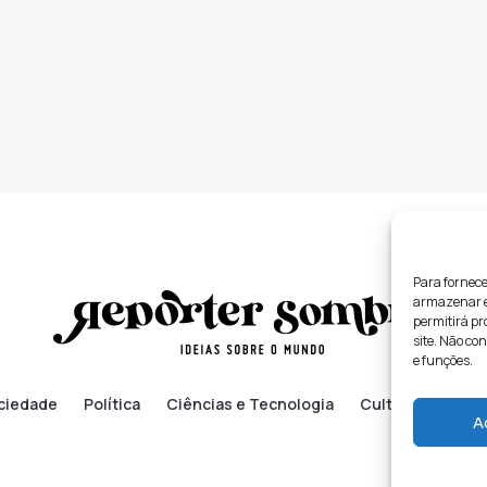
Para fornece
armazenar e/
permitirá p
site. Não co
e funções.
ciedade
Política
Ciências e Tecnologia
Cultura
Lifes
A