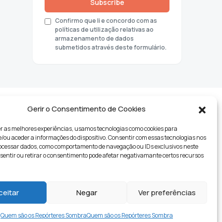
Subscribe
Confirmo que li e concordo com as
políticas de utilização relativas ao
armazenamento de dados
submetidos através deste formulário.
Gerir o Consentimento de Cookies
r as melhores experiências, usamos tecnologias como cookies para
ou aceder a informações do dispositivo. Consentir com essas tecnologias nos
rocessar dados, como comportamento de navegação ou IDs exclusivos neste
nsentir ou retirar o consentimento pode afetar negativamante certos recursos
tyle
ceitar
Negar
Ver preferências
Quem são os Repórteres Sombra
Quem são os Repórteres Sombra