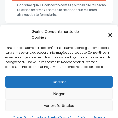
Confirmo que li e concordo com as políticas de utilização
relativas ao armazenamento de dados submetidos
através deste formulário.
Gerir o Consentimento de
Cookies
Para fornecer as melhores experiências, usamos tecnologias como cookies
para armazenar e/ou aceder a informações do dispositivo. Consentir com
essas tecnologias nos permitirá processar dados, como comportamento de
navegação ou IDs exclusivos neste site. Não consentir ou retirar o
consentimento pode afetar negativamante certos recursos e funções.
Sociedade
Política
Ciências e Tecnologia
Cultura
Aceitar
Lifestyle
Negar
Ver preferências
Quem Somos
Contactos
Newsletter
Quem são os Repórteres Sombra
Quem são os Repórteres Sombra