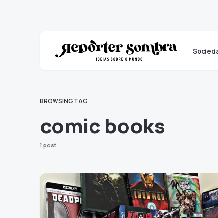
Socied
BROWSING TAG
comic books
1 post