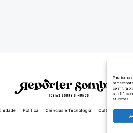
Para fornece
armazenar e/
permitirá p
site. Não co
e funções.
ciedade
Política
Ciências e Tecnologia
Cultura
Lifes
A