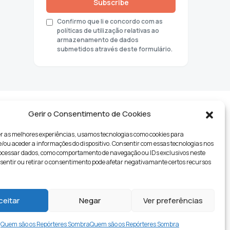
Subscribe
Confirmo que li e concordo com as
políticas de utilização relativas ao
armazenamento de dados
submetidos através deste formulário.
Gerir o Consentimento de Cookies
r as melhores experiências, usamos tecnologias como cookies para
ou aceder a informações do dispositivo. Consentir com essas tecnologias nos
rocessar dados, como comportamento de navegação ou IDs exclusivos neste
nsentir ou retirar o consentimento pode afetar negativamante certos recursos
tyle
ceitar
Negar
Ver preferências
Quem são os Repórteres Sombra
Quem são os Repórteres Sombra