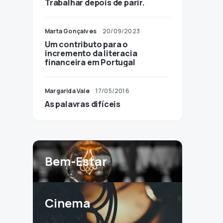
Trabalhar depois de parir.
Marta Gonçalves
20/09/2023
Um contributo para o
incremento da literacia
financeira em Portugal
Margarida Vale
17/05/2016
As palavras difíceis
Bem-Estar
Cinema