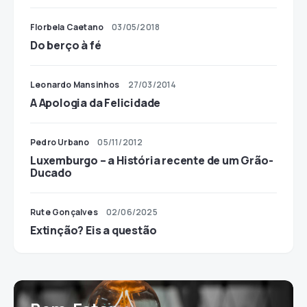
Florbela Caetano
03/05/2018
Do berço à fé
Leonardo Mansinhos
27/03/2014
A Apologia da Felicidade
Pedro Urbano
05/11/2012
Luxemburgo – a História recente de um Grão-
Ducado
Rute Gonçalves
02/06/2025
Extinção? Eis a questão