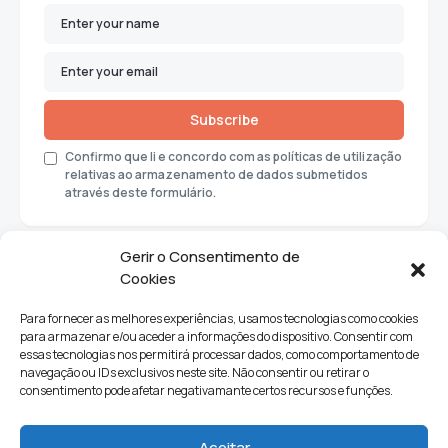
Subscribe
Confirmo que li e concordo com as políticas de utilização
relativas ao armazenamento de dados submetidos
através deste formulário.
Gerir o Consentimento de
Cookies
Para fornecer as melhores experiências, usamos tecnologias como cookies
para armazenar e/ou aceder a informações do dispositivo. Consentir com
essas tecnologias nos permitirá processar dados, como comportamento de
navegação ou IDs exclusivos neste site. Não consentir ou retirar o
consentimento pode afetar negativamante certos recursos e funções.
Sociedade
Política
Ciências e Tecnologia
Cultura
Aceitar