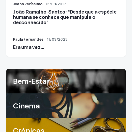
Joana Veríssimo
15/09/2017
João Ramalho-Santos: “Desde que a espécie
humana se conhece que manipula o
desconhecido”
Paula Fernandes
11/09/2025
Era uma vez…
Bem-Estar
Cinema
Crónicas