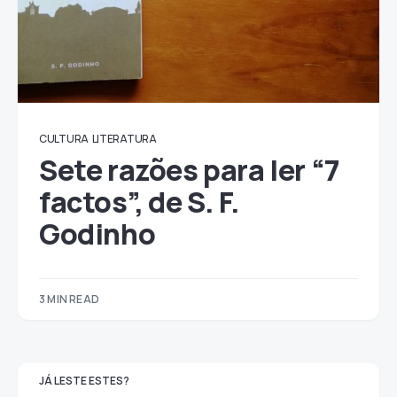
CULTURA
LITERATURA
Sete razões para ler “7
factos”, de S. F.
Godinho
3 MIN READ
JÁ LESTE ESTES?