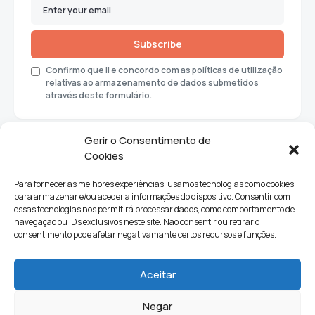
Subscribe
Confirmo que li e concordo com as políticas de utilização
relativas ao armazenamento de dados submetidos
através deste formulário.
Gerir o Consentimento de
Cookies
Para fornecer as melhores experiências, usamos tecnologias como cookies
para armazenar e/ou aceder a informações do dispositivo. Consentir com
essas tecnologias nos permitirá processar dados, como comportamento de
navegação ou IDs exclusivos neste site. Não consentir ou retirar o
consentimento pode afetar negativamante certos recursos e funções.
Sociedade
Política
Ciências e Tecnologia
Cultura
Aceitar
Lifestyle
Negar