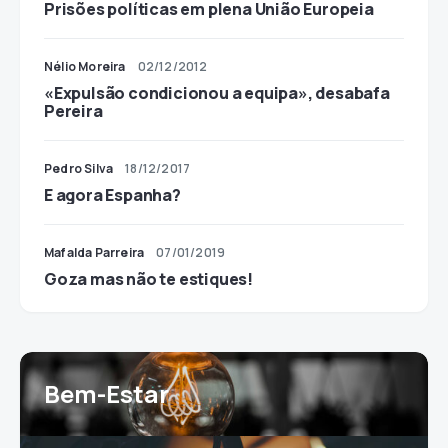
Prisões políticas em plena União Europeia
Nélio Moreira
02/12/2012
«Expulsão condicionou a equipa», desabafa
Pereira
Pedro Silva
18/12/2017
E agora Espanha?
Mafalda Parreira
07/01/2019
Goza mas não te estiques!
Bem-Estar