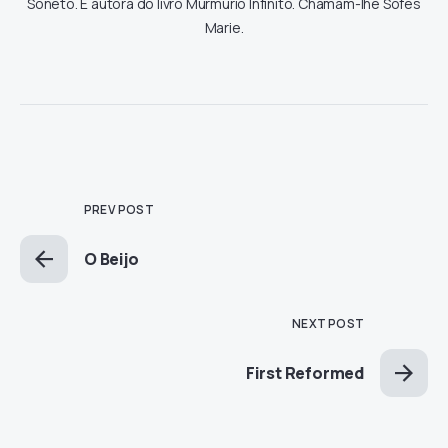
Soneto. É autora do livro Murmúrio Infinito. Chamam-lhe Sofes
Marie.
PREV POST
O Beijo
NEXT POST
First Reformed