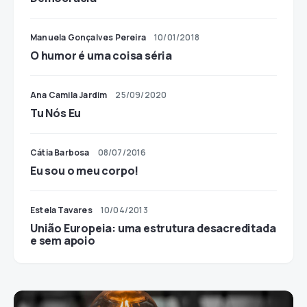
Manuela Gonçalves Pereira
10/01/2018
O humor é uma coisa séria
Ana Camila Jardim
25/09/2020
Tu Nós Eu
Cátia Barbosa
08/07/2016
Eu sou o meu corpo!
Estela Tavares
10/04/2013
União Europeia: uma estrutura desacreditada
e sem apoio