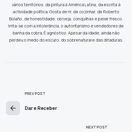
vários territórios: da pintura à América Latina, da escrita à
actividade política. Gosta de rir, de cozinhar, de Roberto
Bolaño, de honestidade, cerveja, conquilhas e peixe fresco.
Irrita-se com a intolerância, o autoritarismo e vendedores de
banha da cobra. É agnóstico. Apesar da idade, ainda não
perdeu o medo do escuro, do sobrenatural e das ditaduras.
PREV POST
Dar e Receber
NEXT POST