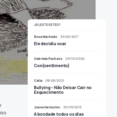
JÁ LESTE ESTES?
Rosa Machado
30/05/2017
Ele decidiu voar
Gabriela Pacheco
09/10/2020
Con(sentimento)
Célia
08/06/2021
Bullying – Não Deixar Cair no
Esquecimento
e
Joana Veríssimo
30/09/2015
iso
A bondade todos os dias