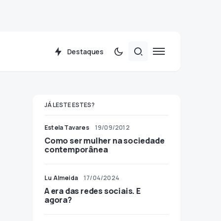
Destaques
JÁ LESTE ESTES?
Estela Tavares
19/09/2012
Como ser mulher na sociedade
contemporânea
Lu Almeida
17/04/2024
A era das redes sociais. E
agora?