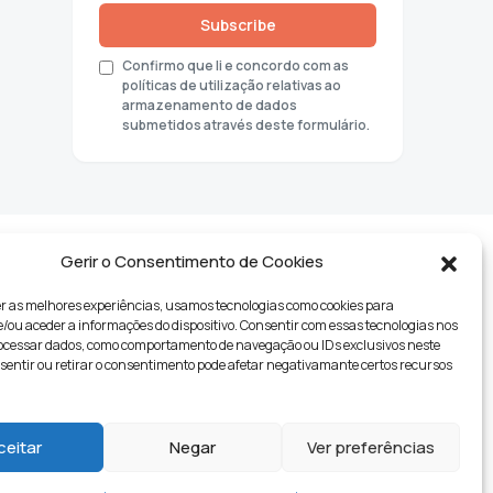
Subscribe
Confirmo que li e concordo com as
políticas de utilização relativas ao
armazenamento de dados
submetidos através deste formulário.
Gerir o Consentimento de Cookies
r as melhores experiências, usamos tecnologias como cookies para
ou aceder a informações do dispositivo. Consentir com essas tecnologias nos
rocessar dados, como comportamento de navegação ou IDs exclusivos neste
nsentir ou retirar o consentimento pode afetar negativamante certos recursos
tyle
ceitar
Negar
Ver preferências