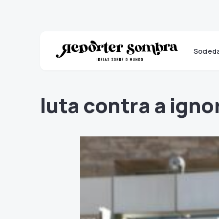
Socied
luta contra a igno