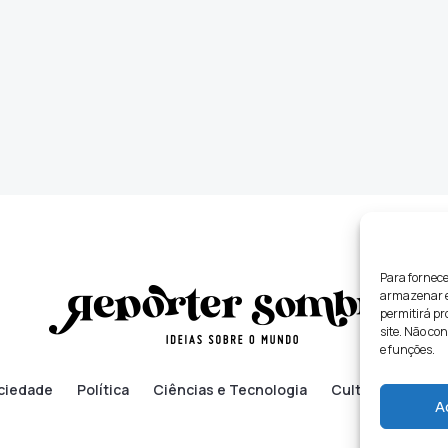
Para fornece
armazenar e/
permitirá p
site. Não co
e funções.
ciedade
Política
Ciências e Tecnologia
Cultura
Lifes
A