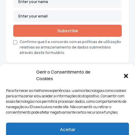
Subscribe
Confirmo que li e concordo com as políticas de utilização
relativas ao armazenamento de dados submetidos
através deste formulário.
Gerir o Consentimento de
Cookies
Para fornecer as melhores experiências, usamos tecnologias como cookies
para armazenar e/ou aceder a informações do dispositivo. Consentir com
essas tecnologias nos permitirá processar dados, como comportamento de
navegação ou IDs exclusivos neste site. Não consentir ou retirar o
consentimento pode afetar negativamante certos recursos e funções.
Sociedade
Política
Ciências e Tecnologia
Cultura
Aceitar
Lifestyle