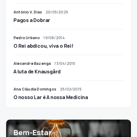
António V. Dias
20/05/2025
Pagos a Dobrar
Pedro Urbano
19/06/2014
O Rei abdicou, viva o Rei!
Alexandre Bazenga
13/04/2015
A luta de Knausgård
Ana Cláudia Domingos
25/02/2015
O nosso Lar é A nossa Medicina
Bem-Estar