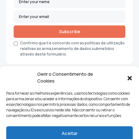
Subscribe
Confirmo que li e concordo com as políticas de utilização
relativas ao armazenamento de dados submetidos
através deste formulário.
Gerir o Consentimento de
Cookies
Para fornecer as melhores experiências, usamos tecnologias como cookies
para armazenar e/ou aceder a informações do dispositivo. Consentir com
essas tecnologias nos permitirá processar dados, como comportamento de
navegação ou IDs exclusivos neste site. Não consentir ou retirar o
consentimento pode afetar negativamante certos recursos e funções.
Sociedade
Política
Ciências e Tecnologia
Cultura
Aceitar
Lifestyle