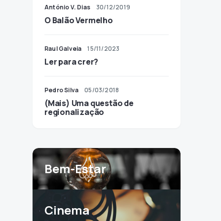
António V. Dias
30/12/2019
O Balão Vermelho
Raul Galveia
15/11/2023
Ler para crer?
Pedro Silva
05/03/2018
(Mais) Uma questão de
regionalização
Bem-Estar
Cinema