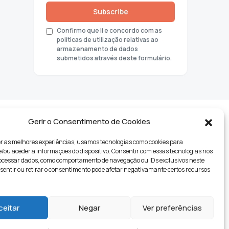
Subscribe
Confirmo que li e concordo com as
políticas de utilização relativas ao
armazenamento de dados
submetidos através deste formulário.
Gerir o Consentimento de Cookies
r as melhores experiências, usamos tecnologias como cookies para
ou aceder a informações do dispositivo. Consentir com essas tecnologias nos
rocessar dados, como comportamento de navegação ou IDs exclusivos neste
nsentir ou retirar o consentimento pode afetar negativamante certos recursos
tyle
ceitar
Negar
Ver preferências