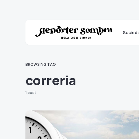
Socied
BROWSING TAG
correria
1 post