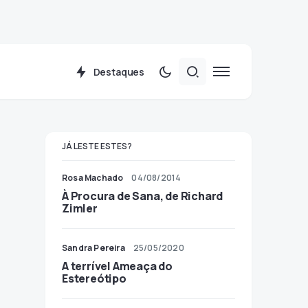
Destaques
JÁ LESTE ESTES?
Rosa Machado
04/08/2014
À Procura de Sana, de Richard
Zimler
Sandra Pereira
25/05/2020
A terrível Ameaça do
Estereótipo