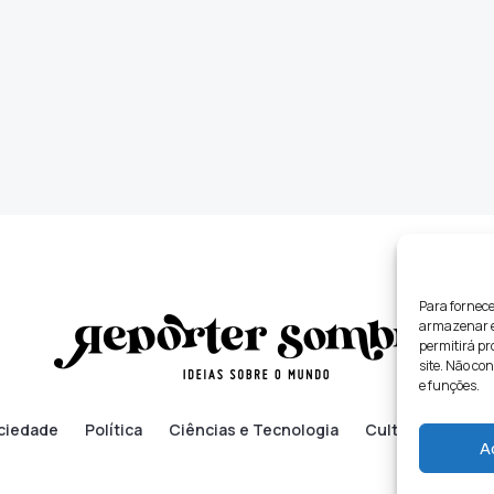
Para fornece
armazenar e/
permitirá p
site. Não co
e funções.
ciedade
Política
Ciências e Tecnologia
Cultura
Lifes
A