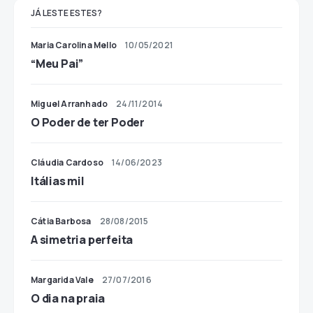
JÁ LESTE ESTES?
Maria Carolina Mello
10/05/2021
“Meu Pai”
Miguel Arranhado
24/11/2014
O Poder de ter Poder
Cláudia Cardoso
14/06/2023
Itálias mil
Cátia Barbosa
28/08/2015
A simetria perfeita
Margarida Vale
27/07/2016
O dia na praia