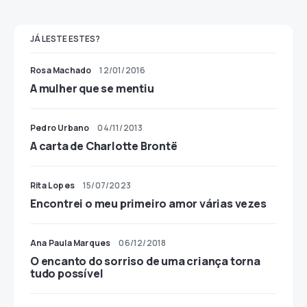
JÁ LESTE ESTES?
Rosa Machado
12/01/2016
A mulher que se mentiu
Pedro Urbano
04/11/2013
A carta de Charlotte Brontë
Rita Lopes
15/07/2023
Encontrei o meu primeiro amor várias vezes
Ana Paula Marques
06/12/2018
O encanto do sorriso de uma criança torna
tudo possível