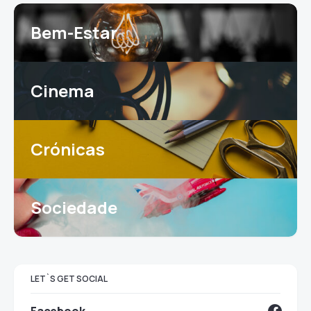
Bem-Estar
Cinema
Crónicas
Sociedade
LET`S GET SOCIAL