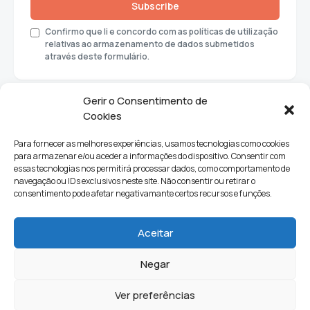
Subscribe
Confirmo que li e concordo com as políticas de utilização
relativas ao armazenamento de dados submetidos
através deste formulário.
Gerir o Consentimento de
Cookies
Para fornecer as melhores experiências, usamos tecnologias como cookies
para armazenar e/ou aceder a informações do dispositivo. Consentir com
essas tecnologias nos permitirá processar dados, como comportamento de
navegação ou IDs exclusivos neste site. Não consentir ou retirar o
consentimento pode afetar negativamante certos recursos e funções.
Sociedade
Política
Ciências e Tecnologia
Cultura
Aceitar
Lifestyle
Negar
Ver preferências
Quem Somos
Contactos
Newsletter