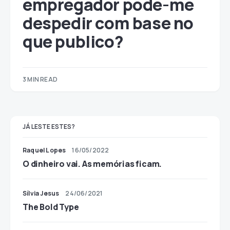
empregador pode-me
despedir com base no
que publico?
3 MIN READ
JÁ LESTE ESTES?
Raquel Lopes
16/05/2022
O dinheiro vai. As memórias ficam.
Sílvia Jesus
24/06/2021
The Bold Type