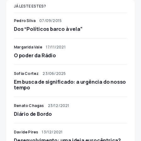
JÁ LESTE ESTES?
Pedro Silva
07/09/2015
Dos “Políticos barco à vela”
Margarida Vale
17/11/2021
O poder da Rádio
Sofia Cortez
23/06/2025
Em busca de significado: a urgência do nosso
tempo
Renato Chagas
23/12/2021
Diário de Bordo
Davide Pires
13/12/2021
Desenvolvimento: uma ideia eurocêntrica?