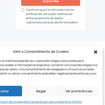
Subscribe
Confirmo que li e concordo com as
políticas de utilização relativas ao
armazenamento de dados
submetidos através deste formulário.
Gerir o Consentimento de Cookies
r as melhores experiências, usamos tecnologias como cookies para
ou aceder a informações do dispositivo. Consentir com essas tecnologias nos
rocessar dados, como comportamento de navegação ou IDs exclusivos neste
nsentir ou retirar o consentimento pode afetar negativamante certos recursos
tyle
ceitar
Negar
Ver preferências
Quem são os Repórteres Sombra
Quem são os Repórteres Sombra