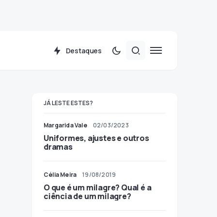
Destaques
JÁ LESTE ESTES?
Margarida Vale
02/03/2023
Uniformes, ajustes e outros
dramas
Célia Meira
19/08/2019
O que é um milagre? Qual é a
ciência de um milagre?