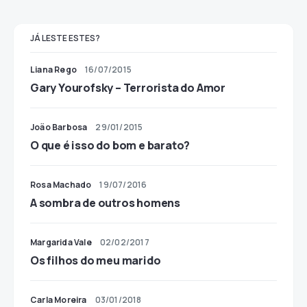
JÁ LESTE ESTES?
Liana Rego
16/07/2015
Gary Yourofsky – Terrorista do Amor
João Barbosa
29/01/2015
O que é isso do bom e barato?
Rosa Machado
19/07/2016
A sombra de outros homens
Margarida Vale
02/02/2017
Os filhos do meu marido
Carla Moreira
03/01/2018