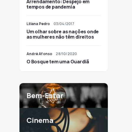
Arrendamento: Despejo em
tempos de pandemia
Liliana Pedro
03/04/2017
Um olhar sobre as nações onde
as mulheres não têm direitos
André Afonso
28/10/2020
O Bosque tem uma Guardiã
Bem-Estar
Cinema