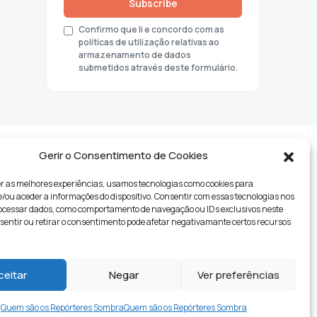
Subscribe
Confirmo que li e concordo com as
políticas de utilização relativas ao
armazenamento de dados
submetidos através deste formulário.
Gerir o Consentimento de Cookies
r as melhores experiências, usamos tecnologias como cookies para
ou aceder a informações do dispositivo. Consentir com essas tecnologias nos
rocessar dados, como comportamento de navegação ou IDs exclusivos neste
nsentir ou retirar o consentimento pode afetar negativamante certos recursos
tyle
ceitar
Negar
Ver preferências
Quem são os Repórteres Sombra
Quem são os Repórteres Sombra