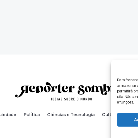
Para fornece
armazenar e/
permitirá p
site. Não co
e funções.
ciedade
Política
Ciências e Tecnologia
Cultura
Lifes
A