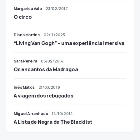
Margarida Vale
23/02/2017
O circo
Diana Martins
02/11/2023
“Living Van Gogh” – uma experiência imersiva
Sara Pereira
05/02/2014
Os encantos da Madragoa
Inês Matos
21/03/2019
A viagem dos rebuçados
Miguel Arranhado
14/10/2014
A Lista de Negra de The Blacklist