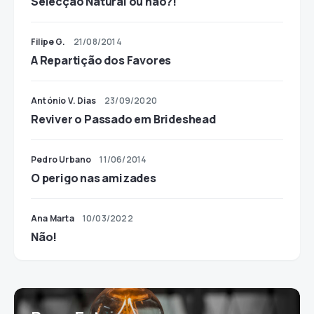
Selecção Natural ou não?!
Filipe G.
21/08/2014
A Repartição dos Favores
António V. Dias
23/09/2020
Reviver o Passado em Brideshead
Pedro Urbano
11/06/2014
O perigo nas amizades
Ana Marta
10/03/2022
Não!