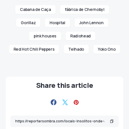
Cabana de Caça
fábrica de Chernobyl
Gorillaz
Hospital
John Lennon
pink houses
Radiohead
Red Hot Chili Peppers
Telhado
Yoko Ono
Share this article