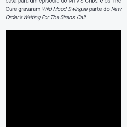
casa para um episódio do MTV’S Cribs, e os The
Cure gravaram
Wild Mood Swingse
parte do
New
Order’s Waiting For The Sirens’ Call
.