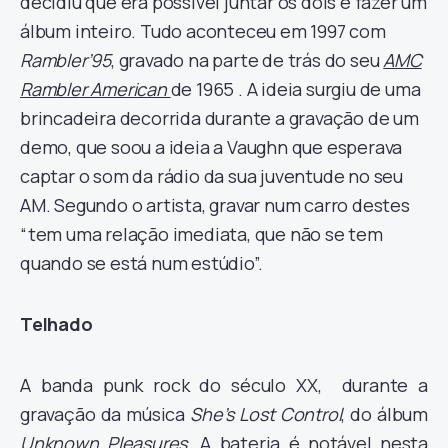
decidiu que era possível juntar os dois e fazer um
álbum inteiro. Tudo aconteceu em 1997 com
Rambler’95
, gravado na parte de trás do seu
AMC
Rambler American
de 1965 . A ideia surgiu de uma
brincadeira decorrida durante a gravação de um
demo, que soou a ideia a Vaughn que esperava
captar o som da rádio da sua juventude no seu
AM. Segundo o artista, gravar num carro destes
“tem uma relação imediata, que não se tem
quando se está num estúdio”.
Telhado
A banda punk rock do século XX, durante a
gravação da música
She’s Lost Control
, do álbum
Unknown Pleasures
. A bateria é notável nesta