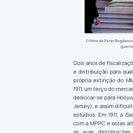
O filme de Peter Bogdanov
guerra
Dois anos de fiscalizaç
e distribuição para qu
própria extinção do M
1911, um terço do merca
deslocar-se para Holly
Jersey), e assim dificu
estúdios. Em 1911, a
Ea
com a MPPC e estas alt
as suas distribuiçõe