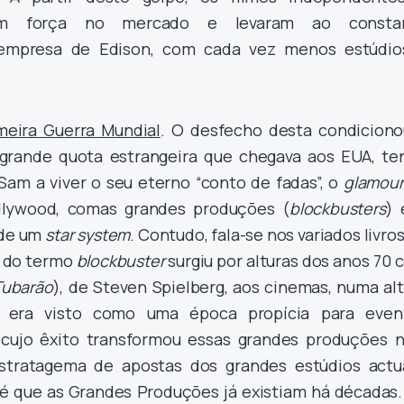
ram força no mercado e levaram ao consta
mpresa de Edison, com cada vez menos estúdio
meira Guerra Mundial
. O desfecho desta condiciono
 grande quota estrangeira que chegava aos EUA, te
 Sam a viver o seu eterno “conto de fadas”, o
glamour
llywood, comas grandes produções (
blockbusters
) 
 de um
star system
. Contudo, fala-se nos variados livro
o do termo
blockbuster
surgiu por alturas dos anos 70
Tubarão
), de Steven Spielberg, aos cinemas, numa al
era visto como uma época propícia para even
 cujo êxito transformou essas grandes produções 
stratagema de apostas dos grandes estúdios actua
 é que as Grandes Produções já existiam há décadas.