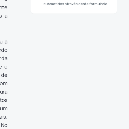
submetidos através deste formulário.
nte
s a
u a
ndo
da
e o
s de
 com
tura
tos
num
is.
 No