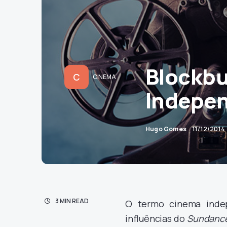
Blockbu
C
CINEMA
Indepen
Hugo Gomes
11/12/2014
3 MIN READ
O termo cinema inde
influências do
Sundanc