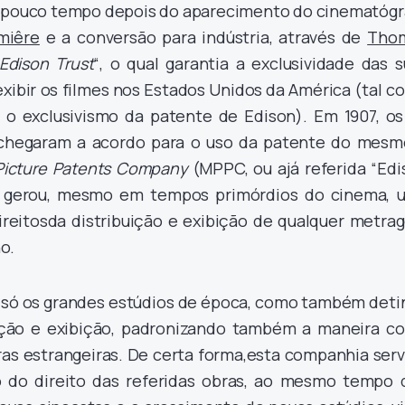
u pouco tempo depois do aparecimento do cinematógr
miêre
e a conversão para indústria, através de
Tho
Edison Trust
“, o qual garantia a exclusividade das 
exibir os filmes nos Estados Unidos da América (tal 
 o exclusivismo da patente de Edison). Em 1907, os
n chegaram a acordo para o uso da patente do mesm
Picture Patents Company
(MPPC, ou ajá referida “Edi
e gerou, mesmo em tempos primórdios do cinema, 
ireitosda distribuição e exibição de qualquer metra
o.
só os grandes estúdios de época, como também deti
uição e exibição, padronizando também a maneira c
ras estrangeiras. De certa forma,esta companhia serv
o do direito das referidas obras, ao mesmo tempo 