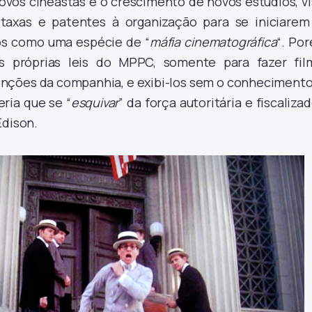
vos cineastas e o crescimento de novos estúdios, vi
taxas e patentes à organização para se iniciarem
tos como uma espécie de “
máfia cinematográfica
“. Po
s próprias leis do MPPC, somente para fazer fil
tenções da companhia, e exibi-los sem o conhecimento
ria que se “
esquivar
” da força autoritária e fiscaliza
Edison.