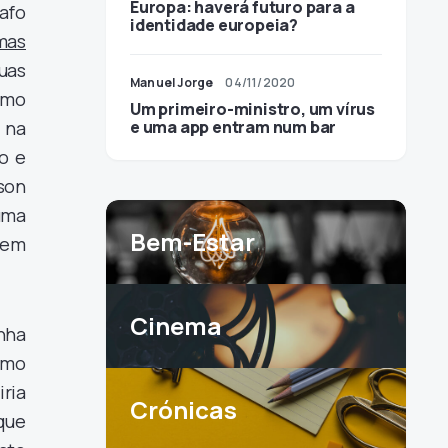
Europa: haverá futuro para a
afo
identidade europeia?
mas
suas
Manuel Jorge
04/11/2020
como
Um primeiro-ministro, um vírus
 na
e uma app entram num bar
o e
son
uma
Bem-Estar
gem
Cinema
nha
omo
iria
Crónicas
que