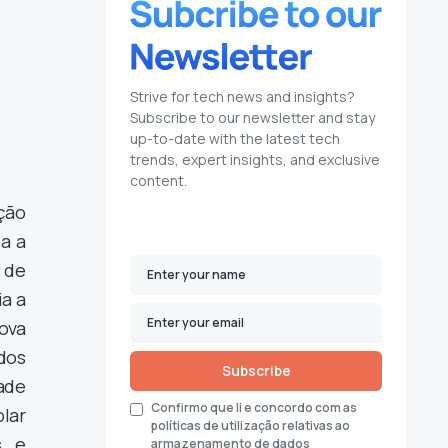
Strive for tech news and insights?
Subscribe to our newsletter and stay
up-to-date with the latest tech
trends, expert insights, and exclusive
content.
ição
a a
 de
ia a
ova
 dos
Subscribe
ade
Confirmo que li e concordo com as
lar
políticas de utilização relativas ao
s e
armazenamento de dados