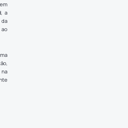
 em
, a
 da
 ao
uma
ão,
 na
nte