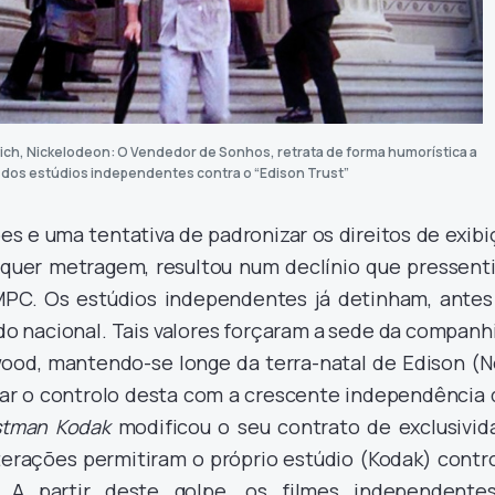
ich, Nickelodeon: O Vendedor de Sonhos, retrata de forma humorística a
 dos estúdios independentes contra o “Edison Trust”
ões e uma tentativa de padronizar os direitos de exib
alquer metragem, resultou num declínio que pressenti
MPC. Os estúdios independentes já detinham, antes
do nacional. Tais valores forçaram a sede da companh
wood, mantendo-se longe da terra-natal de Edison (N
ltar o controlo desta com a crescente independência
stman Kodak
modificou o seu contrato de exclusivid
erações permitiram o próprio estúdio (Kodak) contro
s. A partir deste golpe, os filmes independente