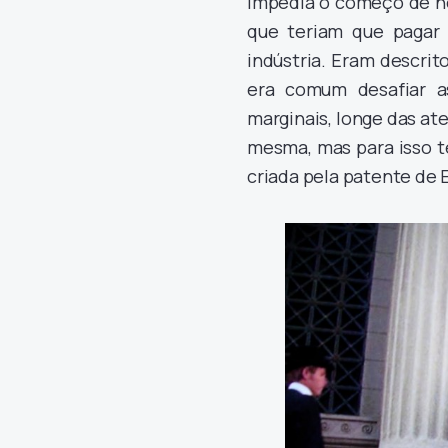
impedia o começo de no
que teriam que pagar 
indústria. Eram descri
era comum desafiar a
marginais, longe das a
mesma, mas para isso te
criada pela patente de 