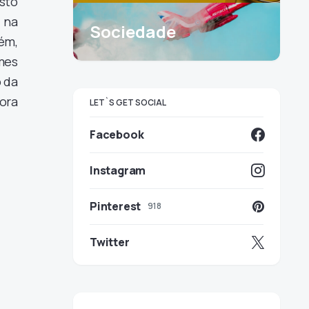
sto
 na
Sociedade
rém,
mes
 da
dora
LET`S GET SOCIAL
Facebook
Instagram
Pinterest
918
Twitter