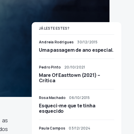
JÁ LESTE ESTES?
Andreia Rodrigues
30/12/2015
Uma passagem de ano especial.
Pedro Pinto
20/10/2021
Mare Of Easttown (2021) –
Crítica
Rosa Machado
06/10/2015
Esqueci-me que te tinha
esquecido
 as
 dos
Paula Campos
03/12/2024