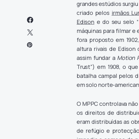
grandes estúdios surgi
criado pelos
irmãos Lu
Edison
e do seu selo “
máquinas para filmar e 
fora proposto em 1902,
altura rivais de Ediso
assim fundar a
Motion 
Trust”) em 1908, o qu
batalha campal pelos d
em solo norte-american
O MPPC controlava não 
os direitos de distrib
eram distribuídas as ob
de refúgio e protecçã