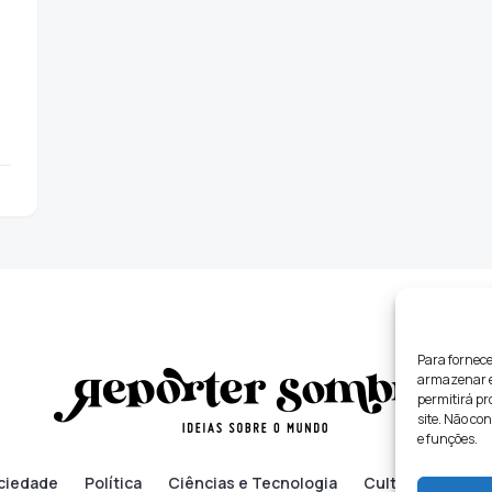
Para fornece
armazenar e/
permitirá p
site. Não co
e funções.
ciedade
Política
Ciências e Tecnologia
Cultura
Lifes