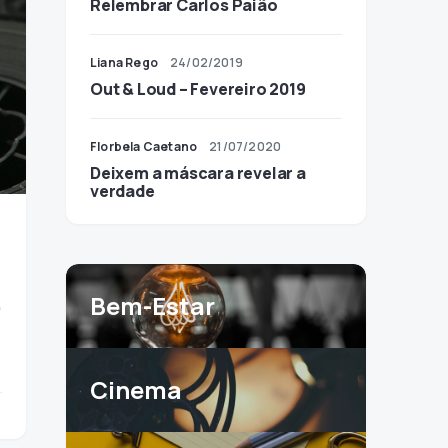
Relembrar Carlos Paião
Liana Rego
24/02/2019
Out & Loud – Fevereiro 2019
Florbela Caetano
21/07/2020
Deixem a máscara revelar a
verdade
e
Bem-Estar
Cinema