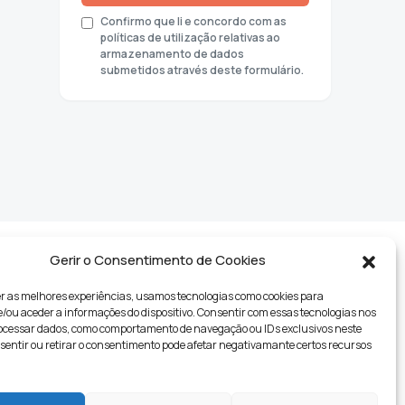
Confirmo que li e concordo com as
políticas de utilização relativas ao
armazenamento de dados
submetidos através deste formulário.
Gerir o Consentimento de Cookies
r as melhores experiências, usamos tecnologias como cookies para
ou aceder a informações do dispositivo. Consentir com essas tecnologias nos
rocessar dados, como comportamento de navegação ou IDs exclusivos neste
nsentir ou retirar o consentimento pode afetar negativamante certos recursos
tyle