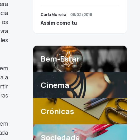
era
cia
Carla Moreira
08/02/2018
 os
Assim como tu
vra
les
Bem-Estar
, em
a a
Cinema
tir
ras
Crónicas
rem
ada
Sociedade