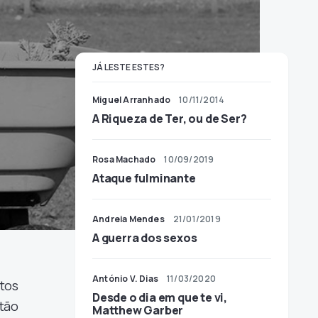
JÁ LESTE ESTES?
Miguel Arranhado
10/11/2014
A Riqueza de Ter, ou de Ser?
Rosa Machado
10/09/2019
Ataque fulminante
Andreia Mendes
21/01/2019
A guerra dos sexos
António V. Dias
11/03/2020
tos
Desde o dia em que te vi,
tão
Matthew Garber