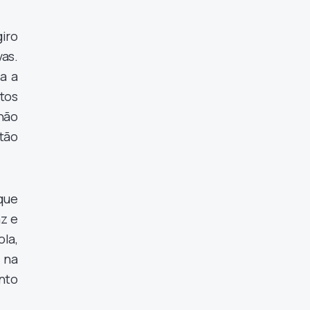
giro
vas.
a a
tos
 não
tão
que
az e
la,
r na
nto