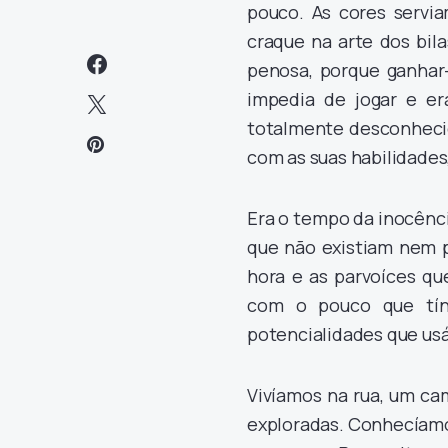
pouco. As cores servia
craque na arte dos bil
penosa, porque ganhar-
impedia de jogar e er
totalmente desconhecid
com as suas habilidades
Era o tempo da inocênci
que não existiam nem p
hora e as parvoíces qu
com o pouco que tín
potencialidades que us
Vivíamos na rua, um ca
exploradas. Conhecíamo