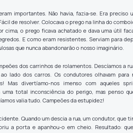
am importantes. Não havia, fazia-se. Era preciso 
Fácil de resolver. Colocava o prego na linha do comboi
r cima, o prego ficava achatado e dava uma útil faca
egredos. E como eram resistentes. Serviam para dep
bulosas que nunca abandonarão o nosso imaginário.
peões dos carrinhos de rolamentos. Descíamos a rua
 ao lado dos carros. Os condutores olhavam para 
os! Mas divertíamo-nos imenso com aqueles spri
a uma total inconsciência do perigo, mas penso qu
íamos valia tudo. Campeões da estupidez!
idente. Quando um descia a rua, um condutor, que ti
briu a porta e apanhou-o em cheio. Resultado: que