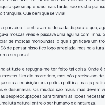
aquilo que se aprendeu mais tarde, não existia por is
o tranquila. Que bem que se vivia!
a parvoíce. Lembrava-me de cada disparate que, ago
çava moscas vivas e passava uma agulha com linha, p
olar de moscas moribundas, o que significava um tro
Só de pensar nisso fico logo arrepiada, mas na altura
Como era parva!
ha atitude e repugna-me ter feito tal coisa. Onde é
s moscas. Um dia morreriam, mas não precisavam de 
ue era a inquisição ou a polícia política, mas já prati
sas e desumanas. Os miúdos são maus, mas devem vi
das despreocupações para tirarem as lições necessári
uma luta natural entre o ser humano e a natureza.