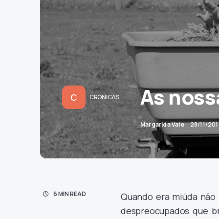
As noss
C
CRÓNICAS
Margarida Vale
28/11/201
6 MIN READ
Quando era miúda não h
despreocupados que br