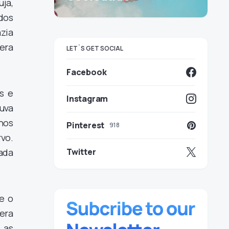
ja,
dos
zia
 era
LET`S GET SOCIAL
Facebook
s e
Instagram
uva
nos
Pinterest
918
vo.
vada
Twitter
e o
era
 as