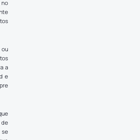
 no
nte
tos
 ou
ntos
a a
d e
pre
que
 de
 se