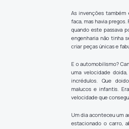
As invenções também er
faca, mas havia pregos. 
quando este passava po
engenharia não tinha s
criar peças únicas e fa
E o automobilismo? Cam
uma velocidade doida,
incrédulos. Que doid
malucos e infantis. Er
velocidade que consegu
Um dia aconteceu um ac
estacionado o carro, a