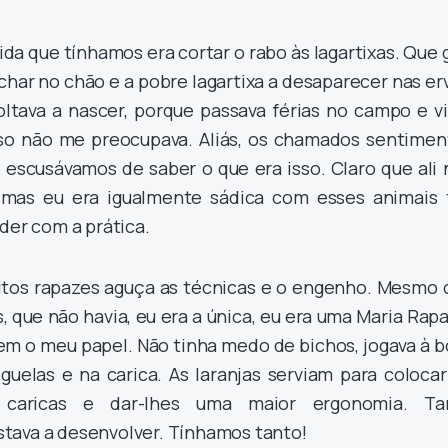
da que tínhamos era cortar o rabo às lagartixas. Que 
char no chão e a pobre lagartixa a desaparecer nas er
oltava a nascer, porque passava férias no campo e vi
isso não me preocupava. Aliás, os chamados sentimen
 escusávamos de saber o que era isso. Claro que ali
, mas eu era igualmente sádica com esses animais 
der com a prática.
tos rapazes aguça as técnicas e o engenho. Mesmo 
, que não havia, eu era a única, eu era uma Maria Rap
 o meu papel. Não tinha medo de bichos, jogava à bo
 guelas e na carica. As laranjas serviam para coloca
caricas e dar-lhes uma maior ergonomia. Ta
tava a desenvolver. Tínhamos tanto!