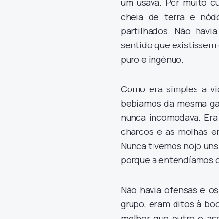
um usava. Por muito cu
cheia de terra e nó
partilhados. Não havia
sentido que existissem 
puro e ingénuo.
Como era simples a vi
bebíamos da mesma garr
nunca incomodava. Era 
charcos e as molhas e
Nunca tivemos nojo uns 
porque a entendíamos c
Não havia ofensas e os
grupo, eram ditos à bo
melhor que outro e as