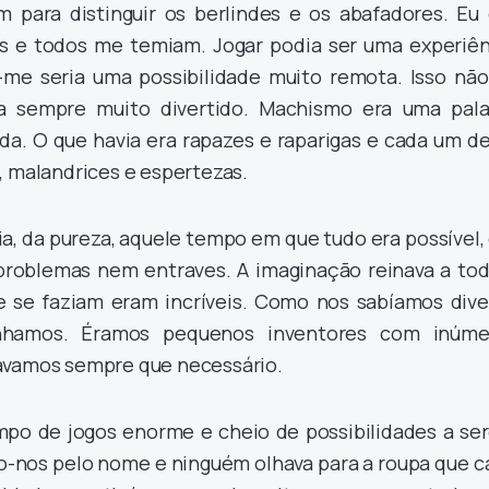
m para distinguir os berlindes e os abafadores. Eu 
as e todos me temiam. Jogar podia ser uma experiên
me seria uma possibilidade muito remota. Isso não
a sempre muito divertido. Machismo era uma pala
a. O que havia era rapazes e raparigas e cada um de
, malandrices e espertezas.
a, da pureza, aquele tempo em que tudo era possível
roblemas nem entraves. A imaginação reinava a tod
e se faziam eram incríveis. Como nos sabíamos diver
hamos. Éramos pequenos inventores com inúme
ávamos sempre que necessário.
mpo de jogos enorme e cheio de possibilidades a se
-nos pelo nome e ninguém olhava para a roupa que c