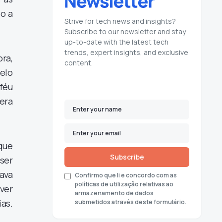
so a
Strive for tech news and insights?
Subscribe to our newsletter and stay
up-to-date with the latest tech
trends, expert insights, and exclusive
ra,
content.
elo
féu
 era
 que
Subscribe
ser
cava
Confirmo que li e concordo com as
políticas de utilização relativas ao
ver
armazenamento de dados
as.
submetidos através deste formulário.