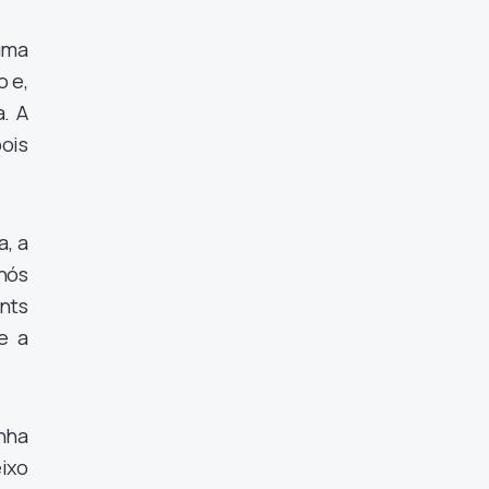
uma
o e,
. A
ois
, a
nós
nts
e a
nha
ixo