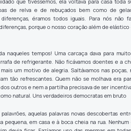
idado que tivéssemos, ela voltava para casa toda su
doas de relva e de rebuçados bem como de gela
 diferenças, éramos todos iguais. Para nós não fa
diferenças, porque o nosso coração além de elástico
da naqueles tempos! Uma carcaça dava para muito
afa de refrigerante. Não ficávamos doentes e a ch
mais um motivo de alegria. Saltávamos nas poças, 
ram tão refrescantes. Quem não se molhava era par
dos outros e nem a partilha precisava de ser incenti
omo natural. Uns verdadeiros democratas em bruto
 palavrões, aquelas palavras novas descobertas entr
ca pequena, em casa e à boca cheia na rua. Nenhum 
sim devia ficar. Fazíamos uso das mesmas em todas