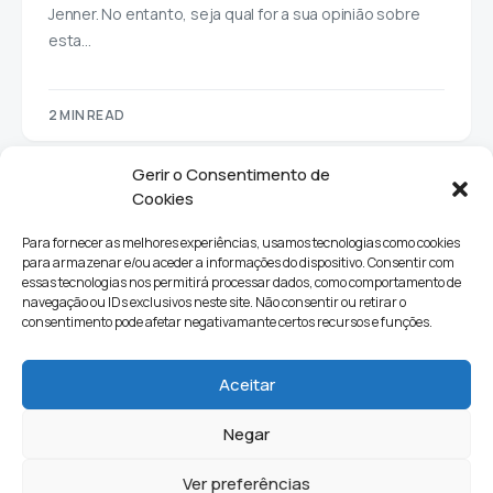
Jenner. No entanto, seja qual for a sua opinião sobre
esta…
2 MIN READ
Gerir o Consentimento de
Cookies
Para fornecer as melhores experiências, usamos tecnologias como cookies
para armazenar e/ou aceder a informações do dispositivo. Consentir com
essas tecnologias nos permitirá processar dados, como comportamento de
navegação ou IDs exclusivos neste site. Não consentir ou retirar o
consentimento pode afetar negativamante certos recursos e funções.
Sociedade
Política
Ciências e Tecnologia
Cultura
Aceitar
Lifestyle
Negar
Ver preferências