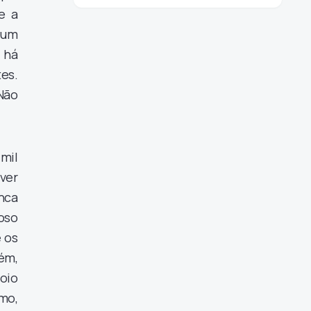
e a
 um
 há
es.
Não
mil
ver
nca
oso
 os
ém,
oio
smo,