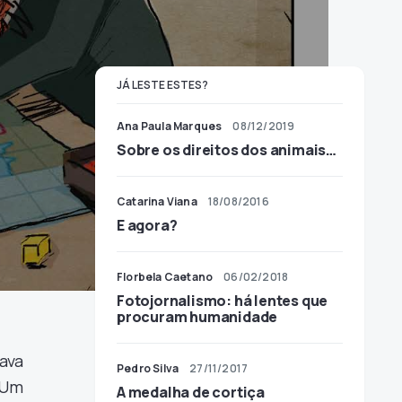
JÁ LESTE ESTES?
Ana Paula Marques
08/12/2019
Sobre os direitos dos animais…
Catarina Viana
18/08/2016
E agora?
Florbela Caetano
06/02/2018
Fotojornalismo: há lentes que
procuram humanidade
tava
Pedro Silva
27/11/2017
 Um
A medalha de cortiça