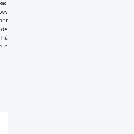
oas.
ões
der
 de
 Há
que