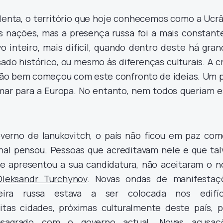
lenta, o território que hoje conhecemos como a Ucrâ
as nações, mas a presença russa foi a mais constante
vo inteiro, mais difícil, quando dentro deste há gra
sado histórico, ou mesmo às diferenças culturais. A c
ão bem começou com este confronto de ideias. Um p
umar para a Europa. No entanto, nem todos queriam e
verno de Ianukovitch, o país não ficou em paz com
al pensou. Pessoas que acreditavam nele e que tal
e apresentou a sua candidatura, não aceitaram o n
Oleksandr Turchynov
. Novas ondas de manifestaç
ira russa estava a ser colocada nos edifíc
tas cidades, próximas culturalmente deste país, p
sagrado com o governo actual. Novas acusaç