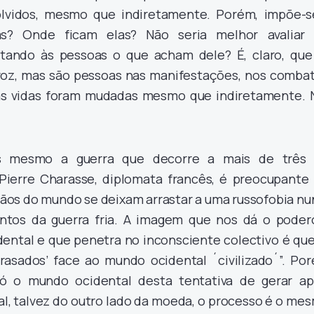
lvidos, mesmo que indiretamente. Porém, impõe-s
as? Onde ficam elas? Não seria melhor avaliar
tando às pessoas o que acham dele? É, claro, que
oz, mas são pessoas nas manifestações, nos combat
jas vidas foram mudadas mesmo que indiretamente. 
 mesmo a guerra que decorre a mais de três 
ierre Charasse, diplomata francês, é preocupante 
os do mundo se deixam arrastar a uma russofobia nu
ntos da guerra fria. A imagem que nos dá o poder
dental e que penetra no inconsciente colectivo é que
trasados’ face ao mundo ocidental ´civilizado´”. Por
ó o mundo ocidental desta tentativa de gerar ap
al, talvez do outro lado da moeda, o processo é o me