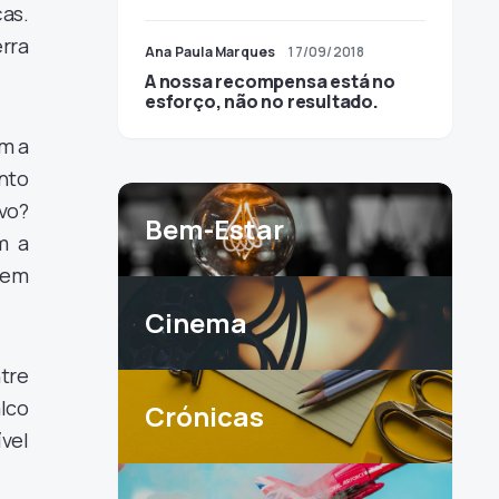
ças.
erra
Ana Paula Marques
17/09/2018
A nossa recompensa está no
esforço, não no resultado.
m a
nto
vo?
Bem-Estar
m a
rdem
Cinema
ntre
lco
Crónicas
vel