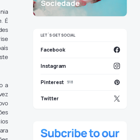
Sociedade
nia
. É
ndes
LET`S GET SOCIAL
rise
aís
Facebook
ste
Instagram
Pinterest
918
o a
vez
Twitter
ovo
ões
ios
ara
ões