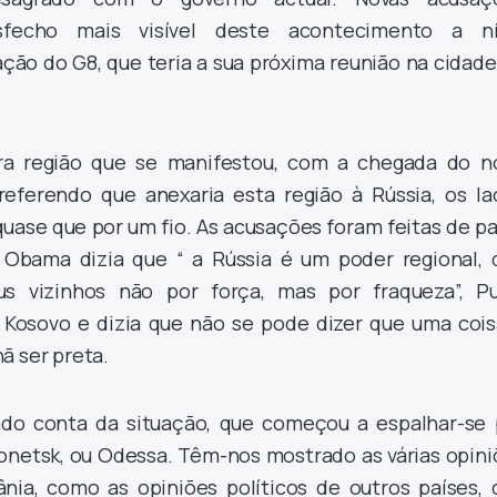
esfecho mais visível deste acontecimento a ní
lação do G8, que teria a sua próxima reunião na cidad
ira região que se manifestou, com a chegada do n
referendo que anexaria esta região à Rússia, os la
quase que por um fio. As acusações foram feitas de p
 Obama dizia que “ a Rússia é um poder regional, 
s vizinhos não por força, mas por fraqueza”, Pu
 Kosovo e dizia que não se pode dizer que uma cois
ã ser preta.
ado conta da situação, que começou a espalhar-se 
onetsk, ou Odessa. Têm-nos mostrado as várias opini
rânia, como as opiniões políticos de outros países, 