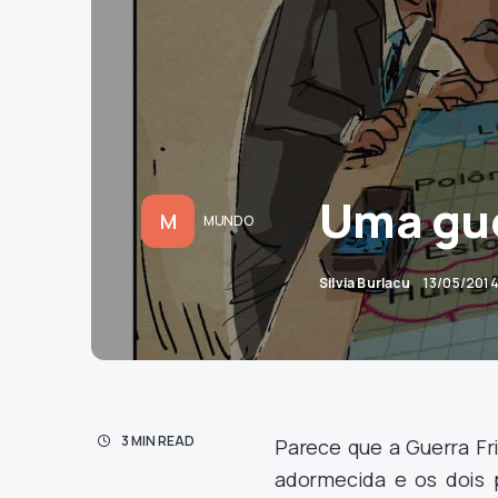
Uma gue
M
MUNDO
Silvia Burlacu
13/05/201
3 MIN READ
Parece que a Guerra Fri
adormecida e os dois 