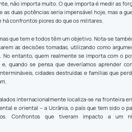
te, não importa muito. O que importa é medir as for
e as duas potências seria impensável hoje, mas a gu
e há confrontos piores do que os militares.
mas que tem e todos têm um objetivo. Nota-se també
icarem as decisões tomadas, utilizando como argume
s. No entanto, quem realmente se importa com o po
I e, quando se pensa que deveríamos aprender co
 intermináveis, cidades destruídas e famílias que pe
am.
lados internacionalmente localiza-se na fronteira e
tal e oriental – a Ucrânia, o país que tem sido o pa
nos. Confrontos que tiveram impacto a um ní