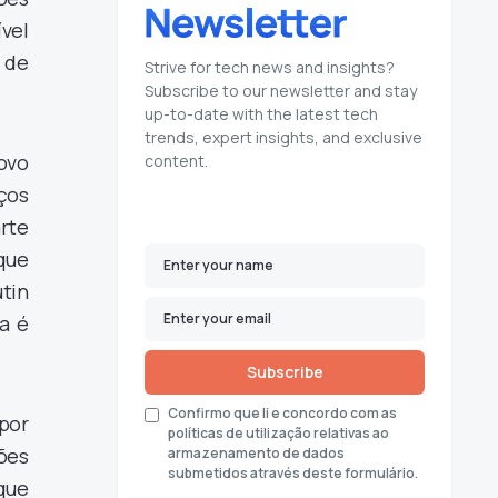
vel
e de
Strive for tech news and insights?
Subscribe to our newsletter and stay
up-to-date with the latest tech
trends, expert insights, and exclusive
ovo
content.
ços
arte
que
tin
a é
Subscribe
Confirmo que li e concordo com as
por
políticas de utilização relativas ao
ões
armazenamento de dados
submetidos através deste formulário.
que