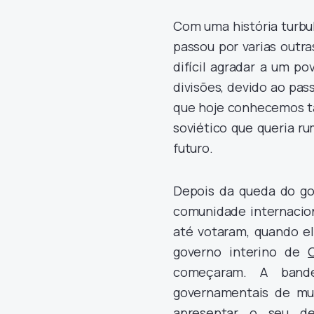
Com uma história turbu
passou por varias outr
difícil agradar a um po
divisões, devido ao pas
que hoje conhecemos t
soviético que queria r
futuro.
Depois da queda do go
comunidade internacion
até votaram, quando el
governo interino de
começaram. A bande
governamentais de mui
apresentar o seu de