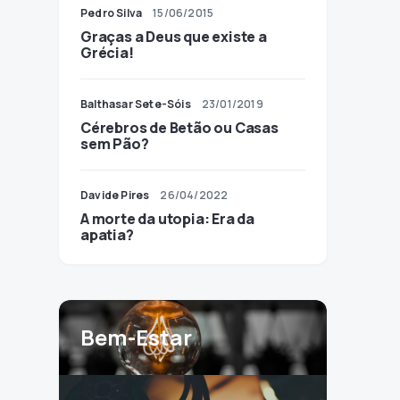
Pedro Silva
15/06/2015
Graças a Deus que existe a
Grécia!
Balthasar Sete-Sóis
23/01/2019
Cérebros de Betão ou Casas
sem Pão?
Davide Pires
26/04/2022
A morte da utopia: Era da
apatia?
Bem-Estar