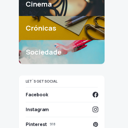
Cinema
Crónicas
Sociedade
LET`S GET SOCIAL
Facebook
Instagram
Pinterest
918