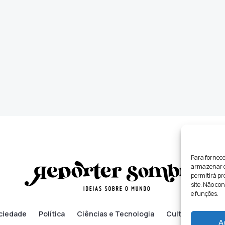
Para fornece
armazenar e/
permitirá p
site. Não co
e funções.
ciedade
Política
Ciências e Tecnologia
Cultura
Lifes
A