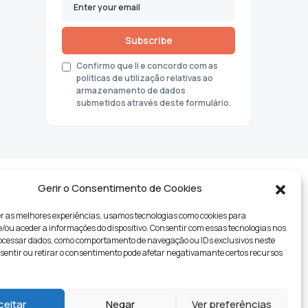
Subscribe
Confirmo que li e concordo com as
políticas de utilização relativas ao
armazenamento de dados
submetidos através deste formulário.
Gerir o Consentimento de Cookies
r as melhores experiências, usamos tecnologias como cookies para
ou aceder a informações do dispositivo. Consentir com essas tecnologias nos
rocessar dados, como comportamento de navegação ou IDs exclusivos neste
nsentir ou retirar o consentimento pode afetar negativamante certos recursos
tyle
ceitar
Negar
Ver preferências