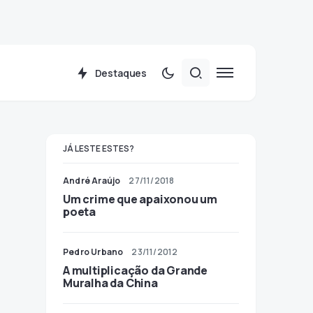
Destaques
JÁ LESTE ESTES?
André Araújo
27/11/2018
Um crime que apaixonou um
poeta
Pedro Urbano
23/11/2012
A multiplicação da Grande
Muralha da China