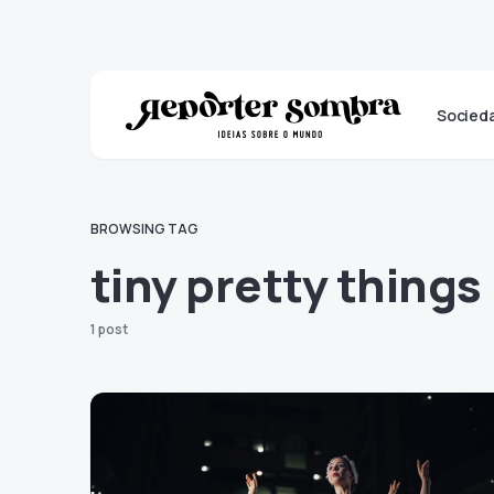
Socied
BROWSING TAG
tiny pretty things
1 post