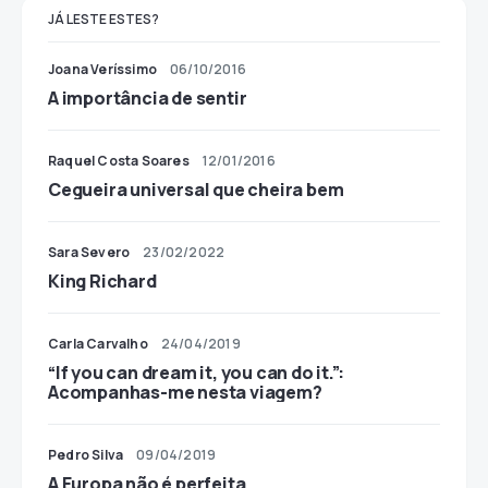
JÁ LESTE ESTES?
Joana Veríssimo
06/10/2016
A importância de sentir
Raquel Costa Soares
12/01/2016
Cegueira universal que cheira bem
Sara Severo
23/02/2022
King Richard
Carla Carvalho
24/04/2019
“If you can dream it, you can do it.”:
Acompanhas-me nesta viagem?
Pedro Silva
09/04/2019
A Europa não é perfeita