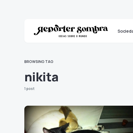
Socied
BROWSING TAG
nikita
1 post