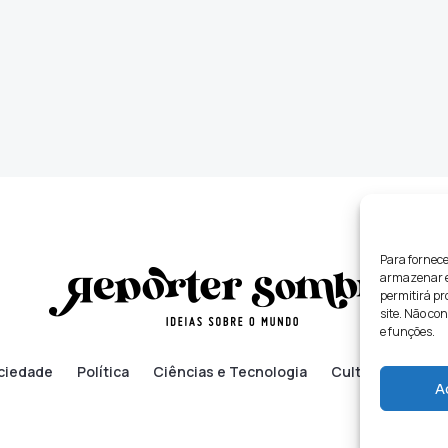
Para fornece
armazenar e/
permitirá p
site. Não co
e funções.
ciedade
Política
Ciências e Tecnologia
Cultura
Lifes
A