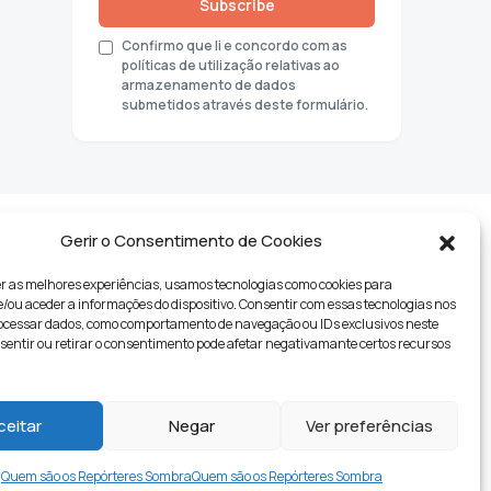
Subscribe
Confirmo que li e concordo com as
políticas de utilização relativas ao
armazenamento de dados
submetidos através deste formulário.
Gerir o Consentimento de Cookies
r as melhores experiências, usamos tecnologias como cookies para
ou aceder a informações do dispositivo. Consentir com essas tecnologias nos
rocessar dados, como comportamento de navegação ou IDs exclusivos neste
nsentir ou retirar o consentimento pode afetar negativamante certos recursos
tyle
ceitar
Negar
Ver preferências
Quem são os Repórteres Sombra
Quem são os Repórteres Sombra