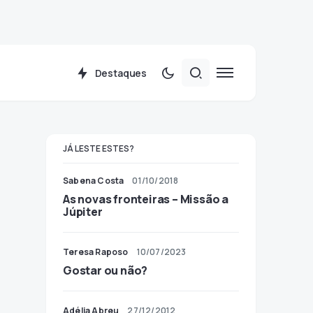
Destaques
JÁ LESTE ESTES?
Sabena Costa
01/10/2018
As novas fronteiras – Missão a
Júpiter
Teresa Raposo
10/07/2023
Gostar ou não?
Adélia Abreu
27/12/2012