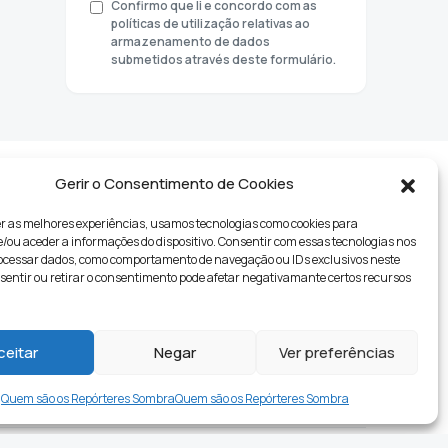
Confirmo que li e concordo com as
políticas de utilização relativas ao
armazenamento de dados
submetidos através deste formulário.
Gerir o Consentimento de Cookies
r as melhores experiências, usamos tecnologias como cookies para
ou aceder a informações do dispositivo. Consentir com essas tecnologias nos
rocessar dados, como comportamento de navegação ou IDs exclusivos neste
nsentir ou retirar o consentimento pode afetar negativamante certos recursos
tyle
ceitar
Negar
Ver preferências
Quem são os Repórteres Sombra
Quem são os Repórteres Sombra