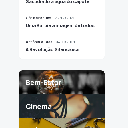
Sacudindo a água do capote
Cátia Marques
22/12/2021
Uma Barbie à imagem de todos.
António V. Dias
04/11/2019
A Revolução Silenciosa
Bem-Estar
Cinema