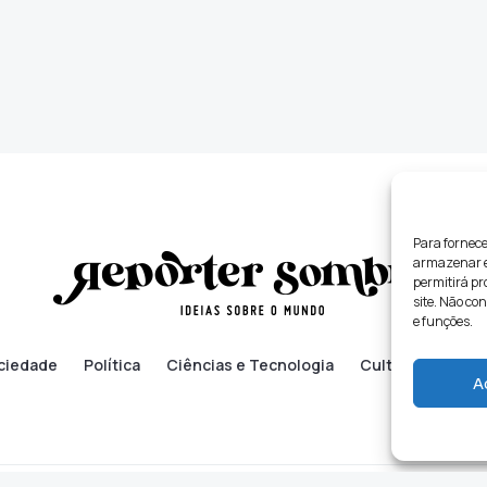
Para fornece
armazenar e/
permitirá p
site. Não co
e funções.
ciedade
Política
Ciências e Tecnologia
Cultura
Lifes
A